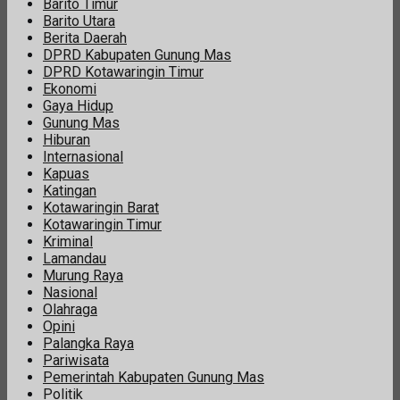
Barito Timur
Barito Utara
Berita Daerah
DPRD Kabupaten Gunung Mas
DPRD Kotawaringin Timur
Ekonomi
Gaya Hidup
Gunung Mas
Hiburan
Internasional
Kapuas
Katingan
Kotawaringin Barat
Kotawaringin Timur
Kriminal
Lamandau
Murung Raya
Nasional
Olahraga
Opini
Palangka Raya
Pariwisata
Pemerintah Kabupaten Gunung Mas
Politik