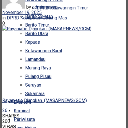
by
adminmasap
DPRD Kotawaringin Timur
November 19, 2025
Barito Selatan
in
DPRD Kabupaten Gunung Mas
0
Barito Timur
Barito Utara
Kapuas
Kotawaringin Barat
Lamandau
Murung Raya
Pulang Pisau
Seruyan
Sukamara
Rayaniatie Djangkan. (MASAPNEWS/GCM)
Ekonomi
26
Kriminal
SHARES
Pariwisata
200
VIEWS
Gaya Hidup