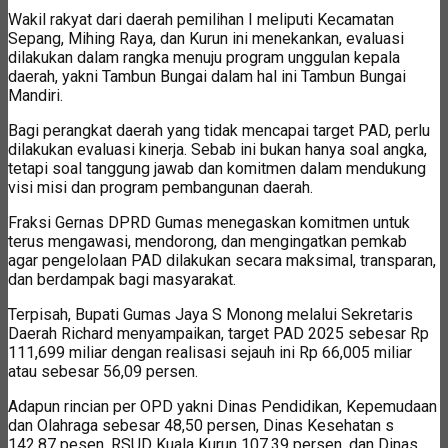
Wakil rakyat dari daerah pemilihan I meliputi Kecamatan
Sepang, Mihing Raya, dan Kurun ini menekankan, evaluasi
dilakukan dalam rangka menuju program unggulan kepala
daerah, yakni Tambun Bungai dalam hal ini Tambun Bungai
Mandiri.
Bagi perangkat daerah yang tidak mencapai target PAD, perlu
dilakukan evaluasi kinerja. Sebab ini bukan hanya soal angka,
tetapi soal tanggung jawab dan komitmen dalam mendukung
visi misi dan program pembangunan daerah.
Fraksi Gernas DPRD Gumas menegaskan komitmen untuk
terus mengawasi, mendorong, dan mengingatkan pemkab
agar pengelolaan PAD dilakukan secara maksimal, transparan,
dan berdampak bagi masyarakat.
Terpisah, Bupati Gumas Jaya S Monong melalui Sekretaris
Daerah Richard menyampaikan, target PAD 2025 sebesar Rp
111,699 miliar dengan realisasi sejauh ini Rp 66,005 miliar
atau sebesar 56,09 persen.
Adapun rincian per OPD yakni Dinas Pendidikan, Kepemudaan
dan Olahraga sebesar 48,50 persen, Dinas Kesehatan s
142,87 pesen, RSUD Kuala Kurun 107,39 persen, dan Dinas