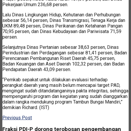
Pekerjaan Umum 236,68 persen.
Lalu Dinas Lingkungan Hidup, Kehutanan dan Perhubungan
sebesar 56,14 persen, Dinas Transmigrasi, Tenaga Kerja dan
UKM 89,48 persen, Dinas Perikanan dan Ketahanan Pangan
70,95 persen, dan Dinas Kebudayaan dan Pariwisata 71,59
persen.
Selanjutnya Dinas Pertanian sebesar 38,63 persen, Dinas
Perindustrian dan Perdagangan sebesar 81,41 persen, Badan
Perencanaan Pembangunan Riset Daerah 45,75 persen,
Badan Keuangan dan Aset Daerah 102,32 persen, dan Badan
Pendapatan Daerah 43,09 persen.
“Pemkab sepakat untuk dilakukan evaluasi terhadap
perangkat daerah yang masih belum mencapai target PAD,
mengingat sudah ditandatanganinya pakta integritas, sehingga
mempengaruhi program dan kegiatan yang sudah dianggarkan
dalam rangka mendukung program Tambun Bungai Mandiri,”
demikian Richard. (IST)
Previous Post
Fraksi PDI-P dorong terobosan pengembangan