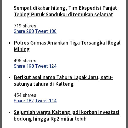
Sempat dikabar hilang, Tim Ekspedisi Panjat
Tebing Puruk Sandukui ditemukan selamat
719 shares
Share
288
Tweet
180
Polres Gumas Amankan Tiga Tersangka Illegal
Mining
495 shares
Share
198
Tweet
124
Berikut asal nama Tahura Lapak Jaru, satu-
satunya tahura di Kalteng
454 shares
Share
182
Tweet
114
Sejumlah warga Kalteng jadi korban investasi
bodong hingga Rp2 miliar lebih