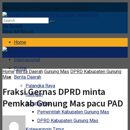
Selamat Malam | Kamis, Agustus 6, 2026
No Result
View All Result
Home
Nasional
Internasional
Politik
Home
Berita Daerah
Gunung Mas
DPRD Kabupaten Gunung
Mas
Berita Daerah
Palangka Raya
Fraksi Gernas DPRD minta
Katingan
Pemkab Gunung Mas pacu PAD
Gunung Mas
Pemerintah Kabupaten Gunung Mas
DPRD Kabupaten Gunung Mas
Kotawaringin Timur