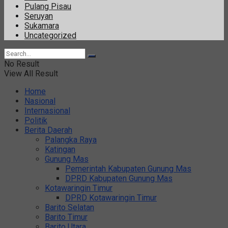
Pulang Pisau
Seruyan
Sukamara
Uncategorized
No Result
View All Result
Home
Nasional
Internasional
Politik
Berita Daerah
Palangka Raya
Katingan
Gunung Mas
Pemerintah Kabupaten Gunung Mas
DPRD Kabupaten Gunung Mas
Kotawaringin Timur
DPRD Kotawaringin Timur
Barito Selatan
Barito Timur
Barito Utara