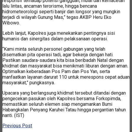
responsif terhadap potensi gangguan, mulai dari kemacetan
lalu lintas, ancaman terorisme, hingga bencana
hidrometeorologi seperti banjir dan longsor yang mungkin
terjadi di wilayah Gunung Mas,” tegas AKBP Heru Eko
Wibowo.
Lebih lanjut, Kapolres juga menekankan pentingnya sisi
humanis dan sinergitas dalam pelaksanaan operasi.
“Kami minta seluruh personel gabungan yang telah
disematkan pita operasi tadi, agar bekerja dengan hati.
Pastikan saudara-saudara kita bisa beribadah Natal dengan
khidmat dan masyarakat bisa menikmati liburan dengan aman.
Optimalkan keberadaan Pos Pam dan Pos Yan, serta
manfaatkan layanan darurat 110 untuk merespons cepat aduan
masyarakat,” pungkasnya.
Upacara yang berlangsung khidmat tersebut ditandai dengan
pengecekan pasukan oleh Kapolres bersama Forkopimda,
memastikan seluruh elemen siap mengamankan Bumi
Habangkalan Penyang Karuhei Tatau hingga pergantian tahun
nanti. (IST)
Previous Post