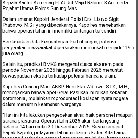
Kepala Kantor Kemenag H. Abdul Majid Rahimi, S.Ag., serta
Pejabat Utama Polres Gunung Mas.
Dalam amanat Kapolri Jenderal Polisi Drs. Listyo Sigit
Prabowo, M.Si. yang dibacakannya, Kapolres menekankan
bahwa operasi tahun ini memiliki tantangan tersendiri.
Berdasarkan data Kementerian Perhubungan, potensi
pergerakan masyarakat diperkirakan meningkat menjadi 119,5
juta orang.
Selain itu, prediksi BMKG mengenai cuaca ekstrem pada
periode November 2025 hingga Februari 2026 menuntut
kewaspadaan ekstra terhadap potensi bencana alam.
Kapolres Gunung Mas, AKBP Heru Eko Wibowo, S.I.K., M.H.,
menegaskan bahwa Apel Gelar Pasukan ini bukan sekadar
seremonial, melainkan representasi kesiapan nyata negara
dalam menjamin keamanan warganya.
“Hari ini kita lakukan pengecekan akhir, baik personel maupun
sarana prasarana. Operasi Lilin 2025 akan berlangsung
selama 14 hari mulai 20 Desember 2025. Sesuai amanat
Bapak Kapolri, pelayanan tahun ini harus ekstra. Kita harus