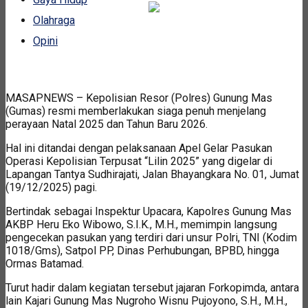
Olahraga
Opini
MASAPNEWS – Kepolisian Resor (Polres) Gunung Mas
(Gumas) resmi memberlakukan siaga penuh menjelang
perayaan Natal 2025 dan Tahun Baru 2026.
Hal ini ditandai dengan pelaksanaan Apel Gelar Pasukan
Operasi Kepolisian Terpusat “Lilin 2025” yang digelar di
Lapangan Tantya Sudhirajati, Jalan Bhayangkara No. 01, Jumat
(19/12/2025) pagi.
Bertindak sebagai Inspektur Upacara, Kapolres Gunung Mas
AKBP Heru Eko Wibowo, S.I.K., M.H., memimpin langsung
pengecekan pasukan yang terdiri dari unsur Polri, TNI (Kodim
1018/Gms), Satpol PP, Dinas Perhubungan, BPBD, hingga
Ormas Batamad.
Turut hadir dalam kegiatan tersebut jajaran Forkopimda, antara
lain Kajari Gunung Mas Nugroho Wisnu Pujoyono, S.H., M.H.,