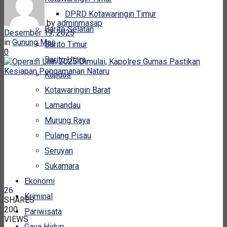
DPRD Kotawaringin Timur
by
adminmasap
Barito Selatan
Desember 19, 2025
in
Gunung Mas
Barito Timur
0
Barito Utara
Kapuas
Kotawaringin Barat
Lamandau
Murung Raya
Pulang Pisau
Seruyan
Sukamara
Ekonomi
26
Kriminal
SHARES
200
Pariwisata
VIEWS
Gaya Hidup