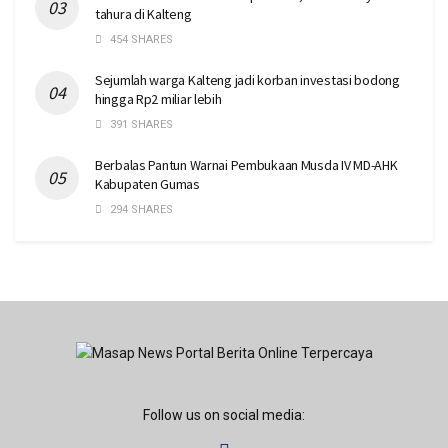
tahura di Kalteng
454 SHARES
Sejumlah warga Kalteng jadi korban investasi bodong
hingga Rp2 miliar lebih
391 SHARES
Berbalas Pantun Warnai Pembukaan Musda IV MD-AHK
Kabupaten Gumas
294 SHARES
Follow us on social media: