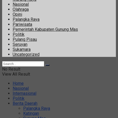
Nasional
Olahraga
Opini
Palangka Raya
Pariwisata
Pemerintah Kabupaten Gunung Mas
Politik
Pulang Pisau
Seruyan
Sukamara
Uncategorized
No Result
View All Result
Home
Nasional
Internasional
Politik
Berita Daerah
Palangka Raya
Katingan