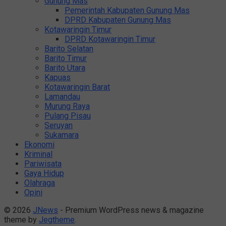
Gunung Mas
Pemerintah Kabupaten Gunung Mas
DPRD Kabupaten Gunung Mas
Kotawaringin Timur
DPRD Kotawaringin Timur
Barito Selatan
Barito Timur
Barito Utara
Kapuas
Kotawaringin Barat
Lamandau
Murung Raya
Pulang Pisau
Seruyan
Sukamara
Ekonomi
Kriminal
Pariwisata
Gaya Hidup
Olahraga
Opini
© 2026
JNews
- Premium WordPress news & magazine
theme by
Jegtheme
.