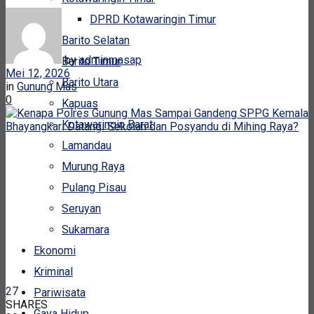
DPRD Kotawaringin Timur
Barito Selatan
by
adminmasap
Barito Timur
Mei 12, 2026
Barito Utara
in
Gunung Mas
0
Kapuas
Kotawaringin Barat
Lamandau
Murung Raya
Pulang Pisau
Seruyan
Sukamara
Ekonomi
Kriminal
27
Pariwisata
SHARES
Gaya Hidup