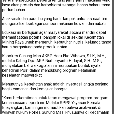
serta mengedukasi peserta tentang jenis-jenis makanan yang
kaya akan protein dan karbohidrat sebagai bahan bakar utama
pertumbuhan.
Anak-anak dan para ibu yang hadir tampak antusias saat tim
mengenalkan berbagai sumber makanan hewani dan nabati.
Edukasi ini bertujuan agar masyarakat secara mandiri dapat
memanfaatkan potensi pangan lokal di sekitar Kecamatan
Mihing Raya untuk memenuhi kebutuhan nutrisi keluarga tanpa
harus bergantung pada produk instan.
Kapolres Gunung Mas AKBP Heru Eko Wibowo, S.I.K., M.H.,
melalui Kabag Ops AKP Nurheriyanto Hidayat, S.H., M.Si.,
menyatakan bahwa kegiatan ini merupakan bentuk nyata
kehadiran Polri dalam mendukung program ketahanan
kesehatan masyarakat.
Menurutnya, kesehatan anak adalah investasi jangka panjang
bagi keamanan dan kemajuan bangsa.
“Kami berkomitmen untuk terus mengawal program-program
kemanusiaan seperti ini. Melalui SPPG Yayasan Kemala
Bhayangkari, kami ingin memastikan bahwa anak-anak di
wilayah hukum Polres Gunung Mas, khususnya di Kecamatan