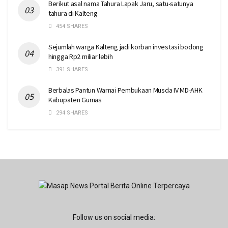
Berikut asal nama Tahura Lapak Jaru, satu-satunya
tahura di Kalteng
454 SHARES
Sejumlah warga Kalteng jadi korban investasi bodong
hingga Rp2 miliar lebih
391 SHARES
Berbalas Pantun Warnai Pembukaan Musda IV MD-AHK
Kabupaten Gumas
294 SHARES
Follow us on social media: