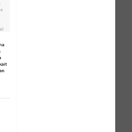
ma
a
a
kait
kan