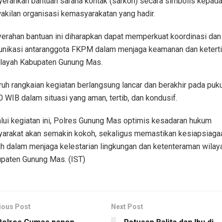
erahkan bantuan sarana kontak (sarkon) secara simbolis kepad
akilan organisasi kemasyarakatan yang hadir.
erahan bantuan ini diharapkan dapat memperkuat koordinasi dan
nikasi antaranggota FKPM dalam menjaga keamanan dan ketert
ilayah Kabupaten Gunung Mas.
ruh rangkaian kegiatan berlangsung lancar dan berakhir pada puku
0 WIB dalam situasi yang aman, tertib, dan kondusif.
lui kegiatan ini, Polres Gunung Mas optimis kesadaran hukum
arakat akan semakin kokoh, sekaligus memastikan kesiapsiaga
h dalam menjaga kelestarian lingkungan dan ketenteraman wilay
paten Gunung Mas. (IST)
ious Post
Next Post