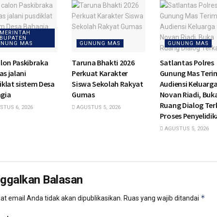
MERINTAH
BUPATEN
NUNG MAS
GUNUNG MAS
GUNUNG MAS
alon Paskibraka
Taruna Bhakti 2026
Satlantas Polres
s jalani
Perkuat Karakter
Gunung Mas Teri
iklat sistem Desa
Siswa Sekolah Rakyat
Audiensi Keluarg
gia
Gumas
Novan Riadi, Buk
Ruang Dialog Ter
TUS 6, 2026
AGUSTUS 5, 2026
Proses Penyelidi
AGUSTUS 5, 2026
nggalkan Balasan
*
t email Anda tidak akan dipublikasikan.
Ruas yang wajib ditandai