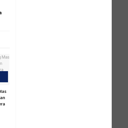
a
Mas
kan
era