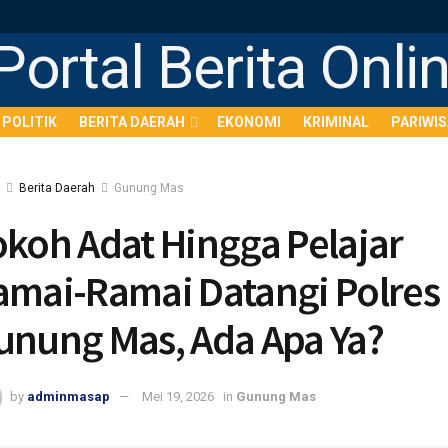
POLITIK
BERITA DAERAH
EKONOMI
KRIMINAL
PARIWI
Berita Daerah
Gunung Mas
okoh Adat Hingga Pelajar
amai-Ramai Datangi Polres
unung Mas, Ada Apa Ya?
by
adminmasap
Mei 19, 2026
in
Gunung Mas