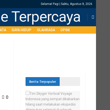
Selamat Pagi | Sabtu, Agustus 8, 2026
SATA
GAYA HIDUP
OLAHRAGA
OPINI
Berita Terpopuler
0