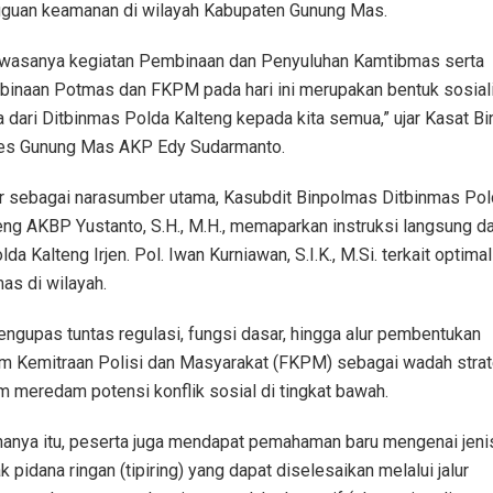
guan keamanan di wilayah Kabupaten Gunung Mas.
wasanya kegiatan Pembinaan dan Penyuluhan Kamtibmas serta
inaan Potmas dan FKPM pada hari ini merupakan bentuk sosial
a dari Ditbinmas Polda Kalteng kepada kita semua,” ujar Kasat B
es Gunung Mas AKP Edy Sudarmanto.
r sebagai narasumber utama, Kasubdit Binpolmas Ditbinmas Pol
eng AKBP Yustanto, S.H., M.H., memaparkan instruksi langsung da
da Kalteng Irjen. Pol. Iwan Kurniawan, S.I.K., M.Si. terkait optimal
as di wilayah.
engupas tuntas regulasi, fungsi dasar, hingga alur pembentukan
m Kemitraan Polisi dan Masyarakat (FKPM) sebagai wadah strat
m meredam potensi konflik sosial di tingkat bawah.
hanya itu, peserta juga mendapat pemahaman baru mengenai jeni
k pidana ringan (tipiring) yang dapat diselesaikan melalui jalur