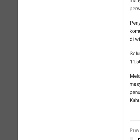
meny
perw
Peny
komu
di w
Selu
11.5
Mela
masy
penu
Kabu
Prev