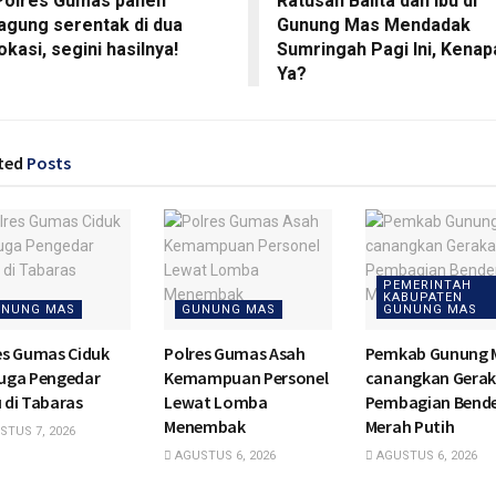
Polres Gumas panen
Ratusan Balita dan Ibu di
jagung serentak di dua
Gunung Mas Mendadak
okasi, segini hasilnya!
Sumringah Pagi Ini, Kenap
Ya?
ted
Posts
PEMERINTAH
KABUPATEN
NUNG MAS
GUNUNG MAS
GUNUNG MAS
es Gumas Ciduk
Polres Gumas Asah
Pemkab Gunung 
uga Pengedar
Kemampuan Personel
canangkan Gera
 di Tabaras
Lewat Lomba
Pembagian Bend
Menembak
Merah Putih
TUS 7, 2026
AGUSTUS 6, 2026
AGUSTUS 6, 2026