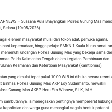
PNEWS – Suasana Aula Bhayangkari Polres Gunung Mas men
i, Selasa (19/05/2026).
agai elemen masyarakat mulai dari tokoh adat, pemuka agama,
nisasi kepemudaan, hingga pelajar SMKN 1 Kuala Kurun ramai-ra
r memenuhi undangan Polres Gunung Mas yang bekerja sama de
inmas Polda Kalimantan Tengah dalam kegiatan Pembinaan dan
uluhan Keamanan dan Ketertiban Masyarakat (Kamtibmas).
atan yang dimulai tepat pukul 10.00 WIB ini dibuka secara resmi 
t Binmas Polres Gunung Mas AKP Edy Sudarmanto, mewakili
lres Gunung Mas AKBP Heru Eko Wibowo, S.I.K., M.H.
m sambutannya, ia menegaskan pentingnya mempererat hubung
ra kepolisian dan warga guna menangkal segala bentuk potensi