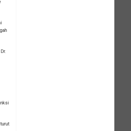
e
i
ngah
Dr.
anksi
turut