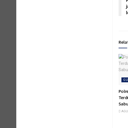
l
Rela
GU
Polr
Terd
Sabu
AGUS