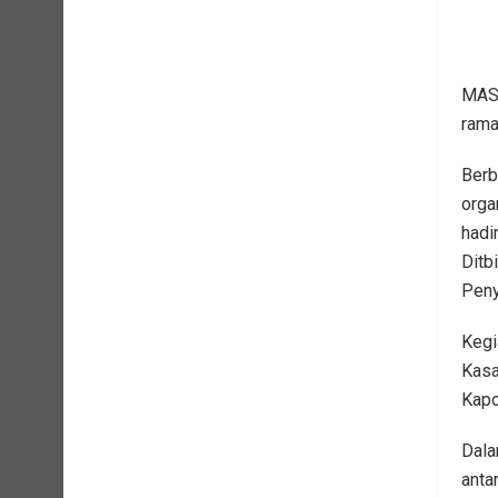
MASA
rama
Berb
orga
hadi
Ditb
Peny
Kegi
Kasa
Kapo
Dala
anta