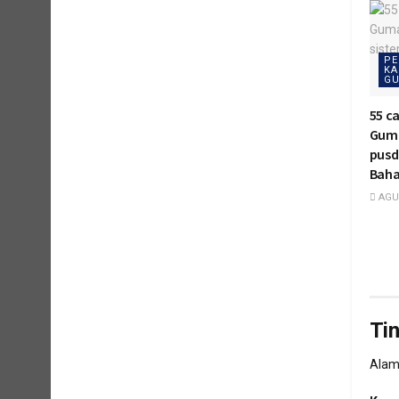
PE
KA
GU
55 c
Guma
pusd
Baha
AGUS
Ti
Alama