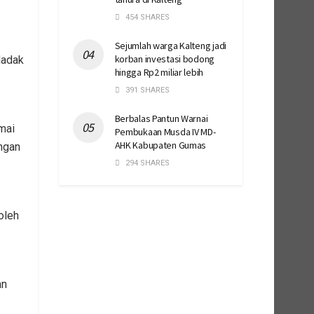
454 SHARES
Sejumlah warga Kalteng jadi
korban investasi bodong
dadak
hingga Rp2 miliar lebih
391 SHARES
Berbalas Pantun Warnai
mai
Pembukaan Musda IV MD-
AHK Kabupaten Gumas
ngan
294 SHARES
oleh
an