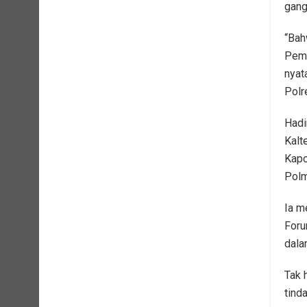
gang
“Bah
Pemb
nyat
Polr
Hadi
Kalt
Kapol
Polm
Ia m
Foru
dala
Tak 
tinda