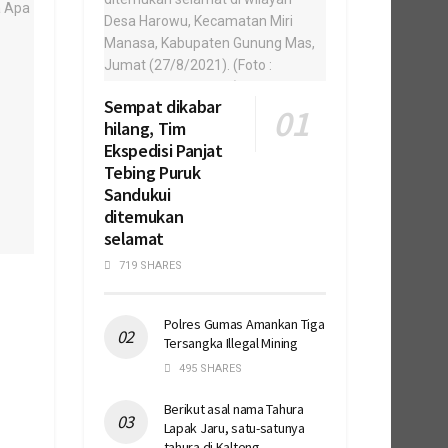
Sempat dikabar
hilang, Tim
Ekspedisi Panjat
Tebing Puruk
Sandukui
ditemukan
selamat
719 SHARES
Polres Gumas Amankan Tiga
Tersangka Illegal Mining
495 SHARES
Berikut asal nama Tahura
Lapak Jaru, satu-satunya
tahura di Kalteng