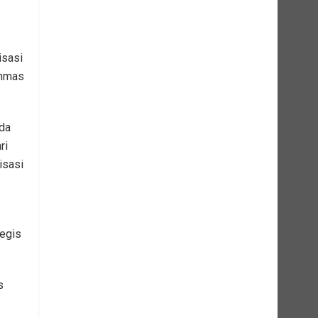
isasi
inmas
da
ri
isasi
egis
s