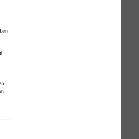
a
iban
l
an
ah