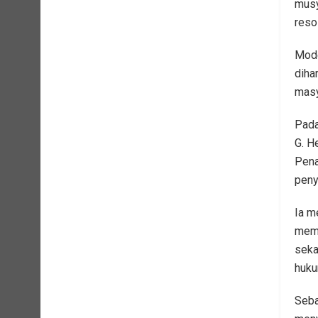
musy
resol
Mode
diha
masy
Pada
G. H
Pena
peny
Ia m
mema
seka
huku
Seba