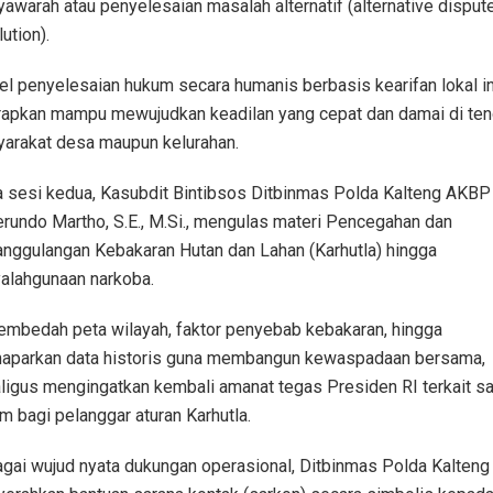
awarah atau penyelesaian masalah alternatif (alternative disput
ution).
l penyelesaian hukum secara humanis berbasis kearifan lokal in
rapkan mampu mewujudkan keadilan yang cepat dan damai di te
arakat desa maupun kelurahan.
 sesi kedua, Kasubdit Bintibsos Ditbinmas Polda Kalteng AKBP 
erundo Martho, S.E., M.Si., mengulas materi Pencegahan dan
nggulangan Kebakaran Hutan dan Lahan (Karhutla) hingga
alahgunaan narkoba.
embedah peta wilayah, faktor penyebab kebakaran, hingga
parkan data historis guna membangun kewaspadaan bersama,
ligus mengingatkan kembali amanat tegas Presiden RI terkait s
m bagi pelanggar aturan Karhutla.
gai wujud nyata dukungan operasional, Ditbinmas Polda Kalteng 