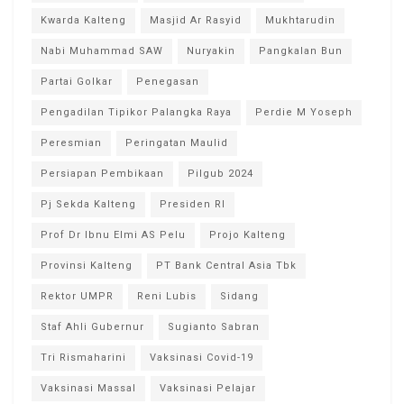
Kwarda Kalteng
Masjid Ar Rasyid
Mukhtarudin
Nabi Muhammad SAW
Nuryakin
Pangkalan Bun
Partai Golkar
Penegasan
Pengadilan Tipikor Palangka Raya
Perdie M Yoseph
Peresmian
Peringatan Maulid
Persiapan Pembikaan
Pilgub 2024
Pj Sekda Kalteng
Presiden RI
Prof Dr Ibnu Elmi AS Pelu
Projo Kalteng
Provinsi Kalteng
PT Bank Central Asia Tbk
Rektor UMPR
Reni Lubis
Sidang
Staf Ahli Gubernur
Sugianto Sabran
Tri Rismaharini
Vaksinasi Covid-19
Vaksinasi Massal
Vaksinasi Pelajar