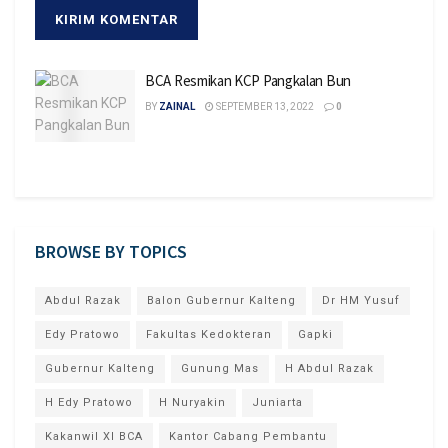
BCA Resmikan KCP Pangkalan Bun
BY
ZAINAL
SEPTEMBER 13, 2022
0
BROWSE BY TOPICS
Abdul Razak
Balon Gubernur Kalteng
Dr HM Yusuf
Edy Pratowo
Fakultas Kedokteran
Gapki
Gubernur Kalteng
Gunung Mas
H Abdul Razak
H Edy Pratowo
H Nuryakin
Juniarta
Kakanwil XI BCA
Kantor Cabang Pembantu