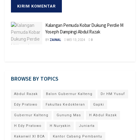
Kalangan Pemuda Kobar Dukung Perdie M
Yoseph Dampingi Abdul Razak
BY
ZAINAL
MEI 13, 2024
0
BROWSE BY TOPICS
Abdul Razak
Balon Gubernur Kalteng
Dr HM Yusuf
Edy Pratowo
Fakultas Kedokteran
Gapki
Gubernur Kalteng
Gunung Mas
H Abdul Razak
H Edy Pratowo
H Nuryakin
Juniarta
Kakanwil XI BCA
Kantor Cabang Pembantu