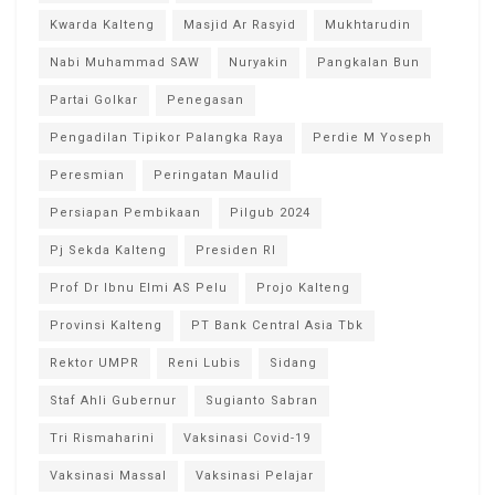
Kwarda Kalteng
Masjid Ar Rasyid
Mukhtarudin
Nabi Muhammad SAW
Nuryakin
Pangkalan Bun
Partai Golkar
Penegasan
Pengadilan Tipikor Palangka Raya
Perdie M Yoseph
Peresmian
Peringatan Maulid
Persiapan Pembikaan
Pilgub 2024
Pj Sekda Kalteng
Presiden RI
Prof Dr Ibnu Elmi AS Pelu
Projo Kalteng
Provinsi Kalteng
PT Bank Central Asia Tbk
Rektor UMPR
Reni Lubis
Sidang
Staf Ahli Gubernur
Sugianto Sabran
Tri Rismaharini
Vaksinasi Covid-19
Vaksinasi Massal
Vaksinasi Pelajar