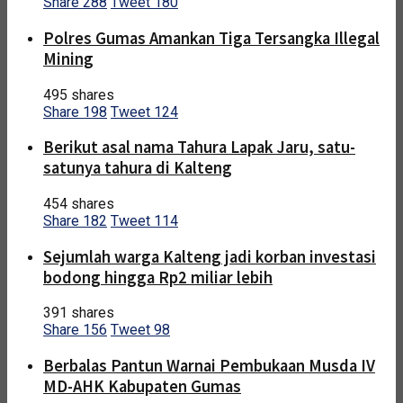
Share
288
Tweet
180
Polres Gumas Amankan Tiga Tersangka Illegal
Mining
495 shares
Share
198
Tweet
124
Berikut asal nama Tahura Lapak Jaru, satu-
satunya tahura di Kalteng
454 shares
Share
182
Tweet
114
Sejumlah warga Kalteng jadi korban investasi
bodong hingga Rp2 miliar lebih
391 shares
Share
156
Tweet
98
Berbalas Pantun Warnai Pembukaan Musda IV
MD-AHK Kabupaten Gumas