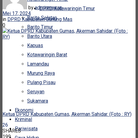
by
adminmasap
DPRD Kotawaringin Timur
Mei 17, 2024
Barito Selatan
in
DPRD Kabupaten Gunung Mas
0
Barito Timur
Barito Utara
Kapuas
Kotawaringin Barat
Lamandau
Murung Raya
Pulang Pisau
Seruyan
Sukamara
Ekonomi
Ketua DPRD Kabupaten Gumas, Akerman Sahidar. (Foto : RY)
Kriminal
26
Pariwisata
SHARES
199
Gaya Hidup