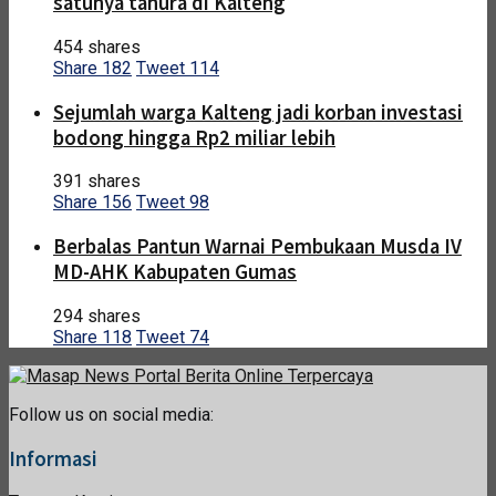
satunya tahura di Kalteng
454 shares
Share
182
Tweet
114
Sejumlah warga Kalteng jadi korban investasi
bodong hingga Rp2 miliar lebih
391 shares
Share
156
Tweet
98
Berbalas Pantun Warnai Pembukaan Musda IV
MD-AHK Kabupaten Gumas
294 shares
Share
118
Tweet
74
Follow us on social media:
Informasi