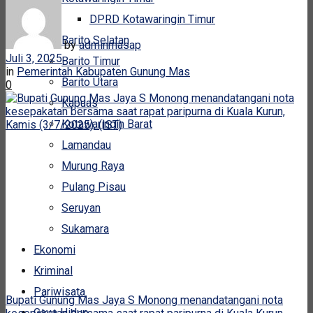
DPRD Kotawaringin Timur
Barito Selatan
by
adminmasap
Juli 3, 2025
Barito Timur
in
Pemerintah Kabupaten Gunung Mas
Barito Utara
0
Kapuas
Kotawaringin Barat
Lamandau
Murung Raya
Pulang Pisau
Seruyan
Sukamara
Ekonomi
Kriminal
Pariwisata
Bupati Gunung Mas Jaya S Monong menandatangani nota
Gaya Hidup