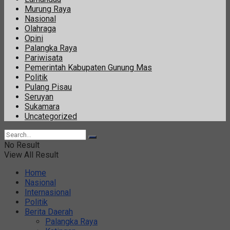
Murung Raya
Nasional
Olahraga
Opini
Palangka Raya
Pariwisata
Pemerintah Kabupaten Gunung Mas
Politik
Pulang Pisau
Seruyan
Sukamara
Uncategorized
No Result
View All Result
Home
Nasional
Internasional
Politik
Berita Daerah
Palangka Raya