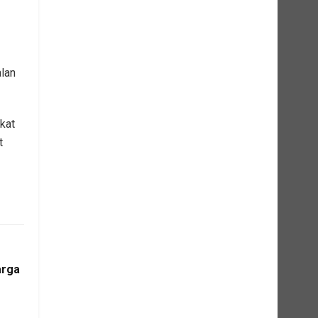
lan
kat
t
arga