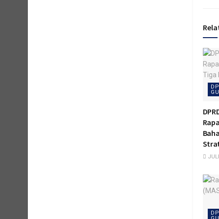
Rela
DP
GU
DPRD
Rapa
Baha
Stra
JULI
DP
GU