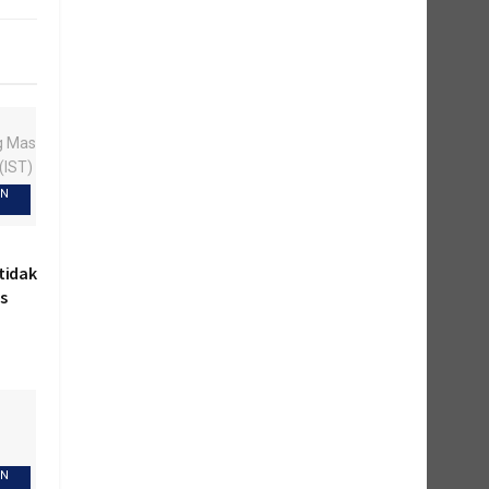
EN
tidak
as
EN