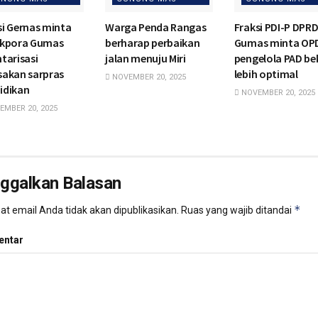
si Gernas minta
Warga Penda Rangas
Fraksi PDI-P DPR
ikpora Gumas
berharap perbaikan
Gumas minta OP
tarisasi
jalan menuju Miri
pengelola PAD be
sakan sarpras
lebih optimal
NOVEMBER 20, 2025
idikan
NOVEMBER 20, 2025
MBER 20, 2025
nggalkan Balasan
*
t email Anda tidak akan dipublikasikan.
Ruas yang wajib ditandai
ntar