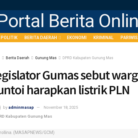
POLITIK
BERITA DAERAH
EKONOMI
KRIMINAL
PARIWI
Berita Daerah
Gunung Mas
DPRD Kabupaten Gunung Mas
egislator Gumas sebut war
untoi harapkan listrik PLN
by
adminmasap
November 18, 2025
RD Kabupaten Gunung Mas