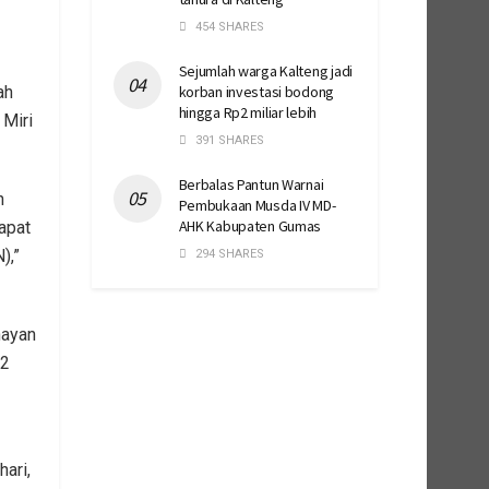
454 SHARES
Sejumlah warga Kalteng jadi
korban investasi bodong
ah
hingga Rp2 miliar lebih
 Miri
391 SHARES
Berbalas Pantun Warnai
n
Pembukaan Musda IV MD-
AHK Kabupaten Gumas
apat
),”
294 SHARES
hayan
52
ari,