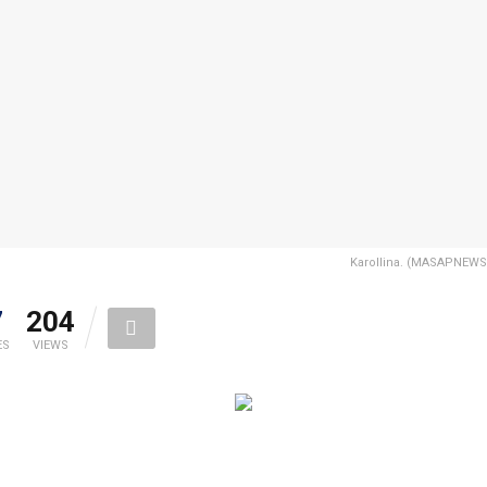
Karollina. (MASAPNEW
7
204
ES
VIEWS