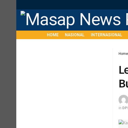
HOME
NASIONAL
INTERNASIONAL
Home
L
B
in
DP