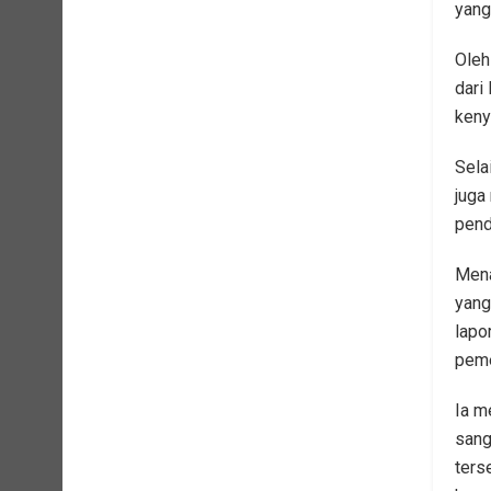
yang
Oleh
dari
keny
Sela
juga
pend
Mena
yang
lapo
peme
Ia m
sang
ters