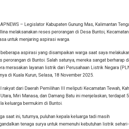
PNEWS – Legislator Kabupaten Gunung Mas, Kalimantan Teng
llina melaksanakan reses perorangan di Desa Buntoi, Kecamatan
sa untuk menjaring aspirasi warga.
 beberapa aspirasi yang disampaikan warga saat saya melakuka
s perorangan di Buntoi. Salah satunya, mereka sangat berharap d
ra merasakan layanan listrik dari Perusahaan Listrik Negara (PLN
nya di Kuala Kurun, Selasa, 18 November 2025.
l rakyat dari Daerah Pemilihan III meliputi Kecamatan Tewah, Ka
 Utara, Miri Manasa, dan Damang Batu ini menjelaskan, terdapat 
la keluarga bermukim di Buntoi.
ga saat ini, tuturnya, puluhan kepala keluarga tadi masih
andalkan tenaga surya untuk memenuhi kebutuhan listrik sehari-h