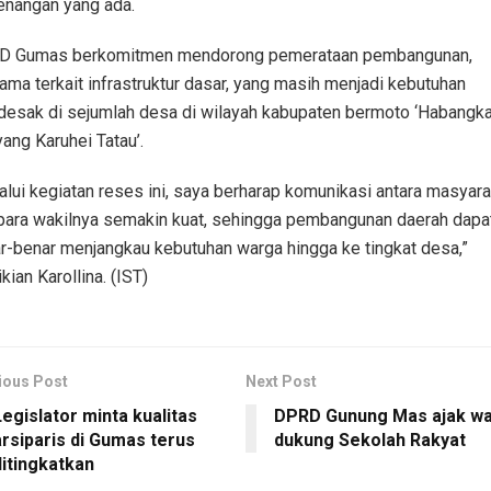
nangan yang ada.
 Gumas berkomitmen mendorong pemerataan pembangunan,
tama terkait infrastruktur dasar, yang masih menjadi kebutuhan
esak di sejumlah desa di wilayah kabupaten bermoto ‘Habangka
ang Karuhei Tatau’.
alui kegiatan reses ini, saya berharap komunikasi antara masyara
para wakilnya semakin kuat, sehingga pembangunan daerah dapa
r-benar menjangkau kebutuhan warga hingga ke tingkat desa,”
kian Karollina. (IST)
ious Post
Next Post
egislator minta kualitas
DPRD Gunung Mas ajak w
arsiparis di Gumas terus
dukung Sekolah Rakyat
ditingkatkan