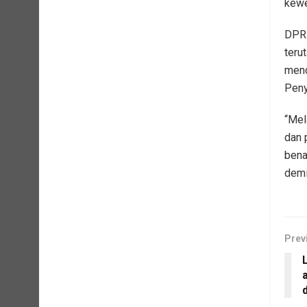
kewe
DPRD
teru
mend
Peny
“Mel
dan 
bena
demi
Prev
L