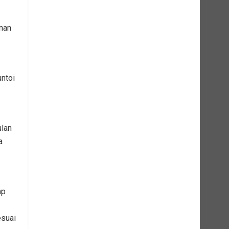
nan
untoi
ulan
a
ap
esuai