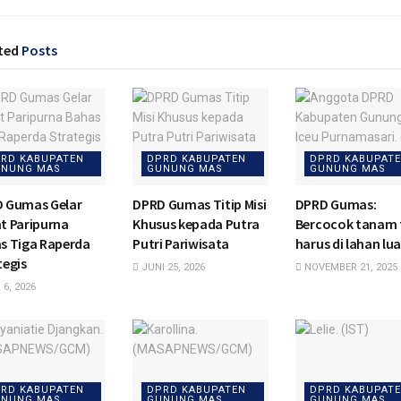
ted
Posts
RD KABUPATEN
DPRD KABUPATEN
DPRD KABUPAT
NUNG MAS
GUNUNG MAS
GUNUNG MAS
 Gumas Gelar
DPRD Gumas Titip Misi
DPRD Gumas:
t Paripurna
Khusus kepada Putra
Bercocok tanam 
s Tiga Raperda
Putri Pariwisata
harus di lahan lu
tegis
JUNI 25, 2026
NOVEMBER 21, 2025
 6, 2026
RD KABUPATEN
DPRD KABUPATEN
DPRD KABUPAT
NUNG MAS
GUNUNG MAS
GUNUNG MAS