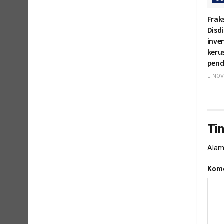
Frak
Disd
inven
keru
pend
NOVE
Ti
Alama
Kome