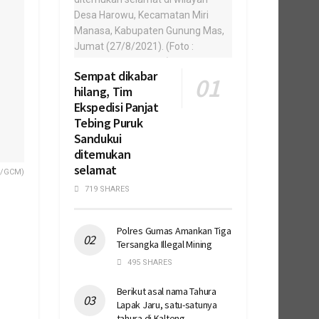
Sempat dikabar
hilang, Tim
Ekspedisi Panjat
Tebing Puruk
Sandukui
ditemukan
selamat
S/GCM)
719 SHARES
Polres Gumas Amankan Tiga
Tersangka Illegal Mining
495 SHARES
Berikut asal nama Tahura
Lapak Jaru, satu-satunya
tahura di Kalteng