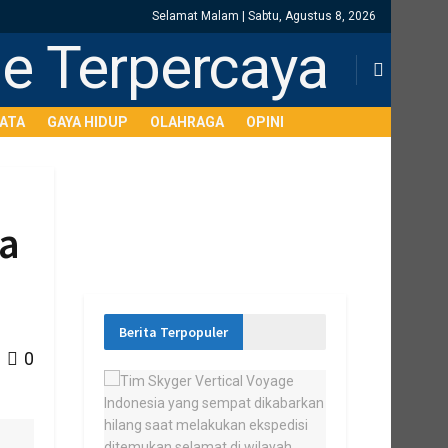
Selamat Malam | Sabtu, Agustus 8, 2026
SATA
GAYA HIDUP
OLAHRAGA
OPINI
ga
Berita Terpopuler
0