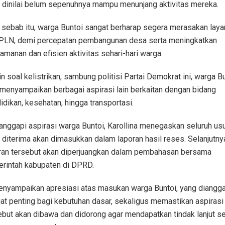
 dinilai belum sepenuhnya mampu menunjang aktivitas mereka.
 sebab itu, warga Buntoi sangat berharap segera merasakan laya
 PLN, demi percepatan pembangunan desa serta meningkatkan
amanan dan efisien aktivitas sehari-hari warga.
in soal kelistrikan, sambung politisi Partai Demokrat ini, warga B
 menyampaikan berbagai aspirasi lain berkaitan dengan bidang
idikan, kesehatan, hingga transportasi.
nggapi aspirasi warga Buntoi, Karollina menegaskan seluruh us
 diterima akan dimasukkan dalam laporan hasil reses. Selanjutny
ran tersebut akan diperjuangkan dalam pembahasan bersama
rintah kabupaten di DPRD.
enyampaikan apresiasi atas masukan warga Buntoi, yang diangg
at penting bagi kebutuhan dasar, sekaligus memastikan aspirasi
ebut akan dibawa dan didorong agar mendapatkan tindak lanjut s