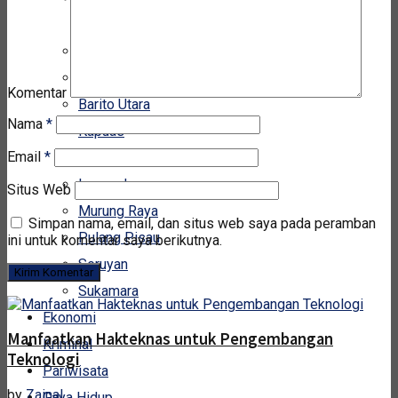
DPRD Kotawaringin Timur
Barito Selatan
Barito Timur
Komentar
Barito Utara
Nama
*
Kapuas
Email
*
Kotawaringin Barat
Lamandau
Situs Web
Murung Raya
Simpan nama, email, dan situs web saya pada peramban
Pulang Pisau
ini untuk komentar saya berikutnya.
Seruyan
Sukamara
Ekonomi
Manfaatkan Hakteknas untuk Pengembangan
Kriminal
Teknologi
Pariwisata
by
Zainal
Gaya Hidup