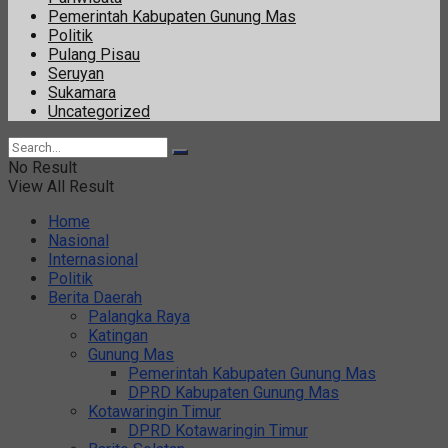
Pemerintah Kabupaten Gunung Mas
Politik
Pulang Pisau
Seruyan
Sukamara
Uncategorized
No Result
View All Result
Home
Nasional
Internasional
Politik
Berita Daerah
Palangka Raya
Katingan
Gunung Mas
Pemerintah Kabupaten Gunung Mas
DPRD Kabupaten Gunung Mas
Kotawaringin Timur
DPRD Kotawaringin Timur