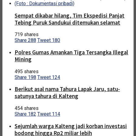
Sempat dikabar hilang, Tim Ekspedisi Panjat
Tebing Puruk Sandukui ditemukan selamat
719 shares
Share
288
Tweet
180
Polres Gumas Amankan Tiga Tersangka Illegal
Mining
495 shares
Share
198
Tweet
124
Berikut asal nama Tahura Lapak Jaru, satu-
satunya tahura di Kalteng
454 shares
Share
182
Tweet
114
Sejumlah warga Kalteng jadi korban investasi
bodong hingga Rp2 miliar lebih