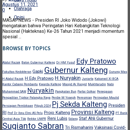
Agustus 11, 2021
Olahraga
0
Opini
MASAPNEWS - Presiden RI Joko Widodo (Jokowi)
mengatakan bahwa Peringatan Hari Kebangkitan Teknologi
Nasional (Hakteknas) Ke-26 Tahun 2021 menjadi momentum
spesial ...
BROWSE BY TOPICS
Edy Pratowo
Abdul Razak
Balon Gubernur Kalteng
Dr HM Yusuf
Gubernur Kalteng
Gapki
Fakultas Kedokteran
Gunung Mas
H Nuryakin
H Edy Pratowo
H Abdul Razak
Juniarta
Kakanwil XI BCA
Kantor Cabang Pembantu
Kwarda Kalteng
Masjid Ar Rasyid
Mukhtarudin
Nabi
Nuryakin
Muhammad SAW
Pangkalan Bun
Partai Golkar
Penegasan
Pengadilan Tipikor Palangka Raya
Perdie M Yoseph
Peresmian
Peringatan Maulid
Pj Sekda Kalteng
Presiden
Persiapan Pembikaan
Pilgub 2024
Provinsi Kalteng
RI
Projo Kalteng
Prof Dr Ibnu Elmi AS Pelu
PT Bank
Reni Lubis
Staf Ahli Gubernur
Central Asia Tbk
Rektor UMPR
Sidang
Sugianto Sabran
Tri Rismaharini
Vaksinasi Covid-