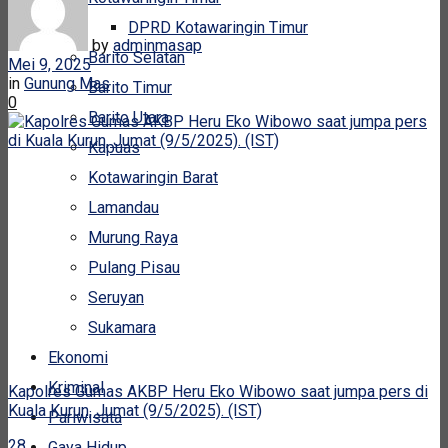
DPRD Kotawaringin Timur
by
adminmasap
Barito Selatan
Mei 9, 2025
in
Gunung Mas
Barito Timur
0
Barito Utara
Kapuas
Kotawaringin Barat
Lamandau
Murung Raya
Pulang Pisau
Seruyan
Sukamara
Ekonomi
Kriminal
Kapolres Gumas AKBP Heru Eko Wibowo saat jumpa pers di
Kuala Kurun, Jumat (9/5/2025). (IST)
Pariwisata
28
Gaya Hidup