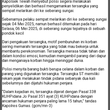
Kapolsek Tewah menyebut polisi segera melakukan
penyelidikan dan berhasil mengamankan tersangka yang
sempat melarikan diri ke seberang sungai.
Sebenarnya pelaku sempat melarikan diri ke seberang sungai
sejak 04 Mei 2025, namun berhasil ditemukan pada hari
Selasa, 06 Mei 2025, di seberang sungai tepatnya di sebuah
pondok kecil
Dari pengakuan tersangka, motif pembunuhan ini korban
sering memarahi tersangka yang tidak mau bekerja untuk
membantu perekonomian. Tersangka merasa tidak tahan dan
dalam kondisi emosi, kemudian mengambil parang dari dapur
dan menganiaya korban hingga meninggal dunia.
Polisi menyita barang bukti berupa celana dalam korban dan
parang yang digunakan tersangka. Tersangka ST memiliki
rekam jejak melakukan tindak pidana sebanyak dua kali
sebelumnya dan dijatuhi hukuman penjara.
“Dalam kejadian ini, tersangka dijerat dengan Pasal 338
KUHPidana Jo Pasal 351 ayat (3) KUHPidana dengan
ancaman hukuman penjara paling lama 15 tahun,” tandas
Kapolres Gumas. (gcm/mn-3)