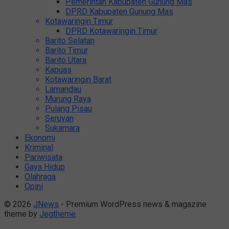
Pemerintah Kabupaten Gunung Mas
DPRD Kabupaten Gunung Mas
Kotawaringin Timur
DPRD Kotawaringin Timur
Barito Selatan
Barito Timur
Barito Utara
Kapuas
Kotawaringin Barat
Lamandau
Murung Raya
Pulang Pisau
Seruyan
Sukamara
Ekonomi
Kriminal
Pariwisata
Gaya Hidup
Olahraga
Opini
© 2026
JNews
- Premium WordPress news & magazine
theme by
Jegtheme
.