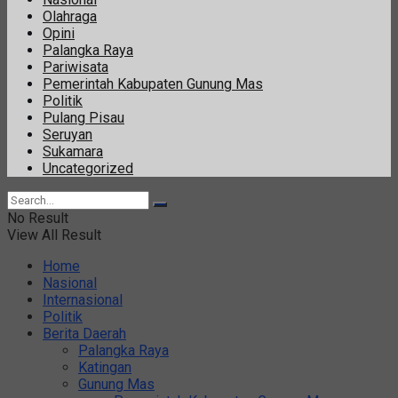
Olahraga
Opini
Palangka Raya
Pariwisata
Pemerintah Kabupaten Gunung Mas
Politik
Pulang Pisau
Seruyan
Sukamara
Uncategorized
No Result
View All Result
Home
Nasional
Internasional
Politik
Berita Daerah
Palangka Raya
Katingan
Gunung Mas