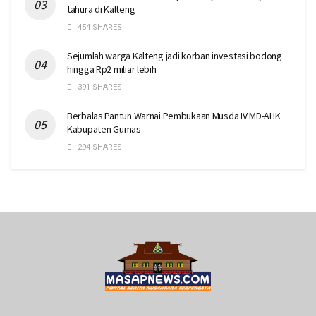
tahura di Kalteng
454 SHARES
Sejumlah warga Kalteng jadi korban investasi bodong
hingga Rp2 miliar lebih
391 SHARES
Berbalas Pantun Warnai Pembukaan Musda IV MD-AHK
Kabupaten Gumas
294 SHARES