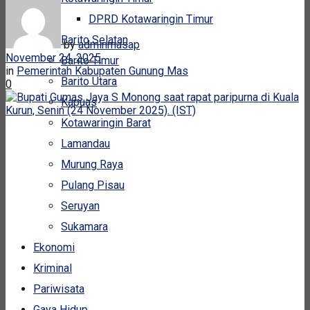
DPRD Kotawaringin Timur
Barito Selatan
by
adminmasap
November 24, 2025
Barito Timur
in
Pemerintah Kabupaten Gunung Mas
Barito Utara
0
Kapuas
Kotawaringin Barat
Lamandau
Murung Raya
Pulang Pisau
Seruyan
Sukamara
Ekonomi
Kriminal
Pariwisata
Gaya Hidup