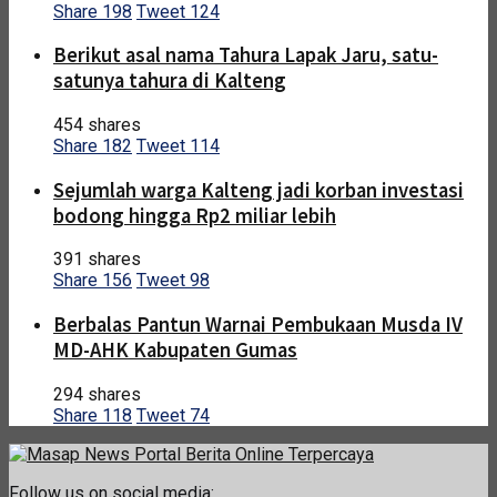
Share
198
Tweet
124
Berikut asal nama Tahura Lapak Jaru, satu-
satunya tahura di Kalteng
454 shares
Share
182
Tweet
114
Sejumlah warga Kalteng jadi korban investasi
bodong hingga Rp2 miliar lebih
391 shares
Share
156
Tweet
98
Berbalas Pantun Warnai Pembukaan Musda IV
MD-AHK Kabupaten Gumas
294 shares
Share
118
Tweet
74
Follow us on social media: