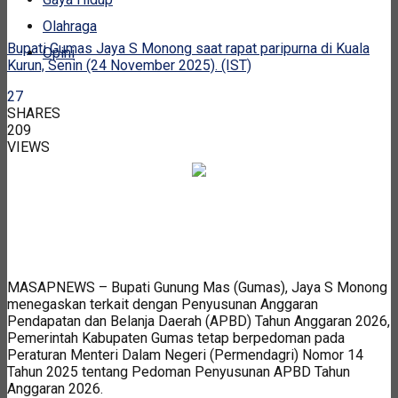
Olahraga
Bupati Gumas Jaya S Monong saat rapat paripurna di Kuala
Opini
Kurun, Senin (24 November 2025). (IST)
27
SHARES
209
VIEWS
MASAPNEWS – Bupati Gunung Mas (Gumas), Jaya S Monong
menegaskan terkait dengan Penyusunan Anggaran
Pendapatan dan Belanja Daerah (APBD) Tahun Anggaran 2026,
Pemerintah Kabupaten Gumas tetap berpedoman pada
Peraturan Menteri Dalam Negeri (Permendagri) Nomor 14
Tahun 2025 tentang Pedoman Penyusunan APBD Tahun
Anggaran 2026.