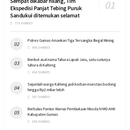
Sempat dikabar hilang, Tim
Ekspedisi Panjat Tebing Puruk
Sandukui ditemukan selamat
719 SHARES
Polres Gumas Amankan Tiga Tersangka Illegal Mining
495 SHARES
Berikut asal nama Tahura Lapak Jaru, satu-satunya
tahura di Kalteng
454 SHARES
Sejumlah warga Kalteng jadi korban investasi bodong
hingga Rp2 miliar lebih
391 SHARES
Berbalas Pantun Warnai Pembukaan Musda IV MD-AHK
Kabupaten Gumas
294 SHARES