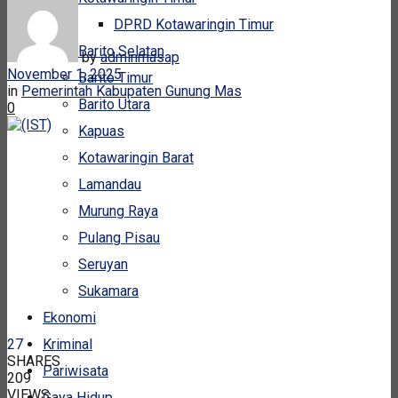
DPRD Kotawaringin Timur
Barito Selatan
by
adminmasap
November 1, 2025
Barito Timur
in
Pemerintah Kabupaten Gunung Mas
Barito Utara
0
Kapuas
Kotawaringin Barat
Lamandau
Murung Raya
Pulang Pisau
Seruyan
Sukamara
Ekonomi
Kriminal
27
SHARES
Pariwisata
209
VIEWS
Gaya Hidup