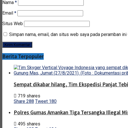
Nama
*
Email
*
Situs Web
Simpan nama, email, dan situs web saya pada peramban ini 
Berita Terpopuler
Sempat dikabar hilang, Tim Ekspedisi Panjat Te
719 shares
Share
288
Tweet
180
Polres Gumas Amankan Tiga Tersangka Illegal Mi
495 shares