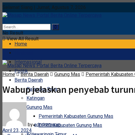
Selamat Siang | Jumat, Agustus 7, 2026
No Result
View All Result
Home
Nasional
Internasional
Politik
Home
Berita Daerah
Gunung Mas
Pemerintah Kabupaten
Berita Daerah
Wabup jelaskan penyebab turun
Palangka Raya
Katingan
Gunung Mas
Pemerintah Kabupaten Gunung Mas
by
adminmasap
DPRD Kabupaten Gunung Mas
April 23, 2024
Kotawaringin Timur