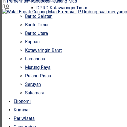
in
Pemerintah Kabupaten Gunung Mas
0
DPRD Kotawaringin Timur
Barito Selatan
Barito Timur
Barito Utara
Kapuas
Kotawaringin Barat
Lamandau
Murung Raya
Pulang Pisau
Seruyan
Sukamara
Ekonomi
Kriminal
Pariwisata
Gaya Hidup