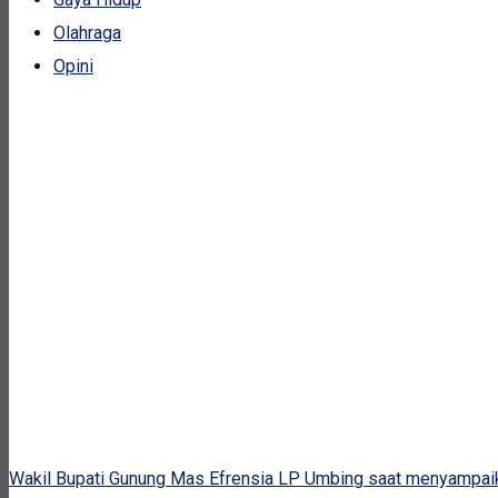
Olahraga
Opini
Wakil Bupati Gunung Mas Efrensia LP Umbing saat menyampaikan