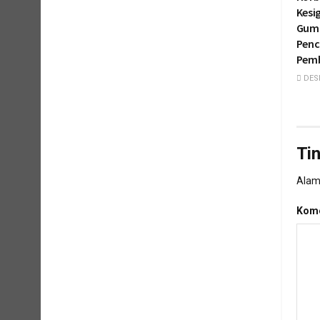
Kesi
Guma
Penc
Pem
DESE
Ti
Alama
Kome