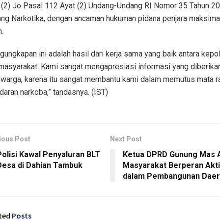
 (2) Jo Pasal 112 Ayat (2) Undang-Undang RI Nomor 35 Tahun 2
ang Narkotika, dengan ancaman hukuman pidana penjara maksima
.
gungkapan ini adalah hasil dari kerja sama yang baik antara kepol
masyarakat. Kami sangat mengapresiasi informasi yang diberika
 warga, karena itu sangat membantu kami dalam memutus mata ra
daran narkoba,” tandasnya. (IST)
ious Post
Next Post
Polisi Kawal Penyaluran BLT
Ketua DPRD Gunung Mas 
Desa di Dahian Tambuk
Masyarakat Berperan Akti
dalam Pembangunan Daer
ted
Posts