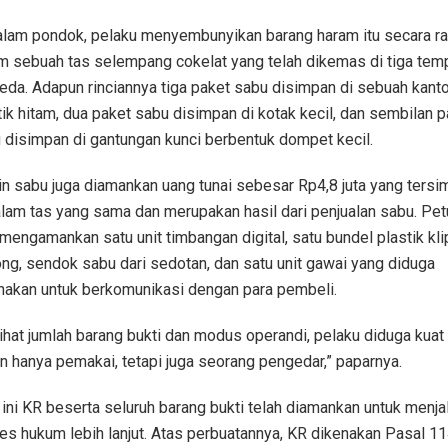
alam pondok, pelaku menyembunyikan barang haram itu secara ra
m sebuah tas selempang cokelat yang telah dikemas di tiga tem
eda. Adapun rinciannya tiga paket sabu disimpan di sebuah kant
tik hitam, dua paket sabu disimpan di kotak kecil, dan sembilan p
 disimpan di gantungan kunci berbentuk dompet kecil.
in sabu juga diamankan uang tunai sebesar Rp4,8 juta yang tersi
alam tas yang sama dan merupakan hasil dari penjualan sabu. Pe
 mengamankan satu unit timbangan digital, satu bundel plastik kli
ng, sendok sabu dari sedotan, dan satu unit gawai yang diduga
nakan untuk berkomunikasi dengan para pembeli.
ihat jumlah barang bukti dan modus operandi, pelaku diduga kuat
n hanya pemakai, tetapi juga seorang pengedar,” paparnya.
 ini KR beserta seluruh barang bukti telah diamankan untuk menja
es hukum lebih lanjut. Atas perbuatannya, KR dikenakan Pasal 1