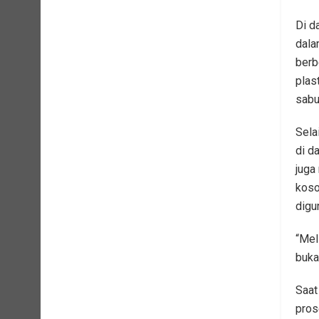
Di d
dala
berb
plas
sabu
Sela
di d
juga
koso
digu
“Mel
buka
Saat
pros