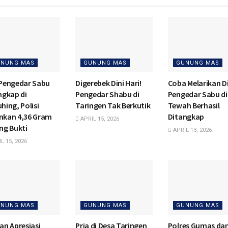
NUNG MAS
GUNUNG MAS
GUNUNG MAS
Pengedar Sabu
Digerebek Dini Hari!
Coba Melarikan Di
ngkap di
Pengedar Shabu di
Pengedar Sabu di
hing, Polisi
Taringen Tak Berkutik
Tewah Berhasil
kan 4,36 Gram
Ditangkap
APRIL 15, 2026
ng Bukti
APRIL 13, 2026
L 15, 2026
NUNG MAS
GUNUNG MAS
GUNUNG MAS
an Apresiasi
Pria di Desa Taringen
Polres Gumas da