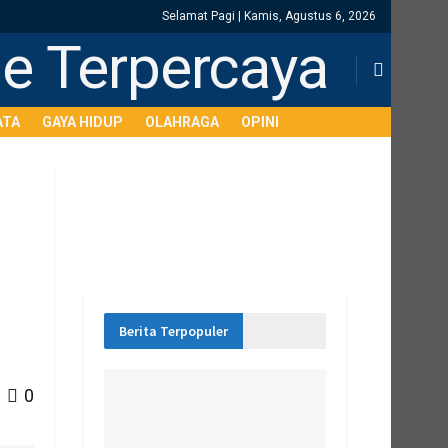
Selamat Pagi | Kamis, Agustus 6, 2026
ATA
GAYA HIDUP
OLAHRAGA
OPINI
Berita Terpopuler
0