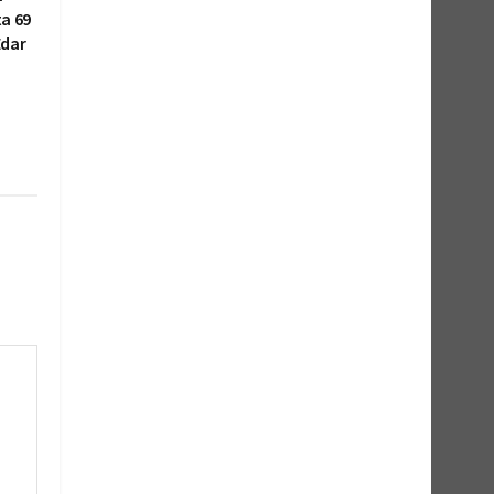
ta 69
Edar