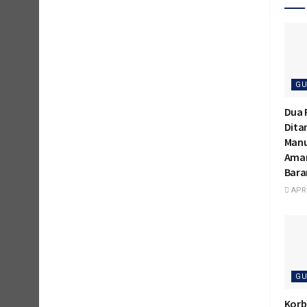
GU
Dua 
Dita
Manu
Aman
Bara
APRI
GU
Korb