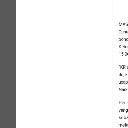
MASA
Gunu
pond
Kelu
15.0
“KR 
itu,
ucap
Nark
Pena
yang
seba
mela