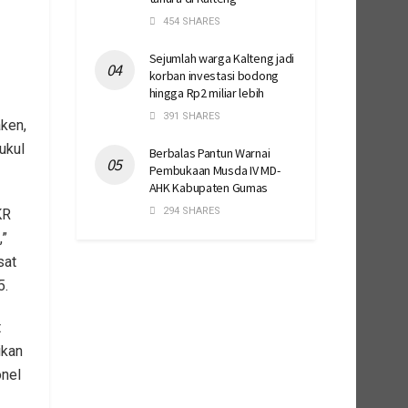
454 SHARES
Sejumlah warga Kalteng jadi
korban investasi bodong
hingga Rp2 miliar lebih
391 SHARES
ken,
ukul
Berbalas Pantun Warnai
Pembukaan Musda IV MD-
AHK Kabupaten Gumas
294 SHARES
KR
,”
sat
5.
t
ikan
onel