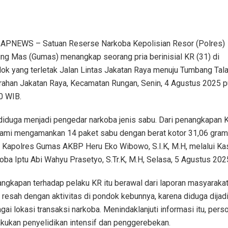
PNEWS – Satuan Reserse Narkoba Kepolisian Resor (Polres)
ng Mas (Gumas) menangkap seorang pria berinisial KR (31) di
ok yang terletak Jalan Lintas Jakatan Raya menuju Tumbang Tala
rahan Jakatan Raya, Kecamatan Rungan, Senin, 4 Agustus 2025 p
0 WIB.
diduga menjadi pengedar narkoba jenis sabu. Dari penangkapan 
 kami mengamankan 14 paket sabu dengan berat kotor 31,06 gram
 Kapolres Gumas AKBP Heru Eko Wibowo, S.I.K, M.H, melalui Ka
oba Iptu Abi Wahyu Prasetyo, S.Tr.K, M.H, Selasa, 5 Agustus 202
ngkapan terhadap pelaku KR itu berawal dari laporan masyaraka
 resah dengan aktivitas di pondok kebunnya, karena diduga dijad
gai lokasi transaksi narkoba. Menindaklanjuti informasi itu, pers
kukan penyelidikan intensif dan penggerebekan.