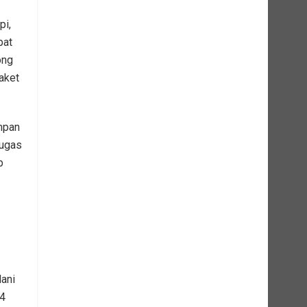
pi,
pat
ong
aket
mpan
tugas
p
lani
14