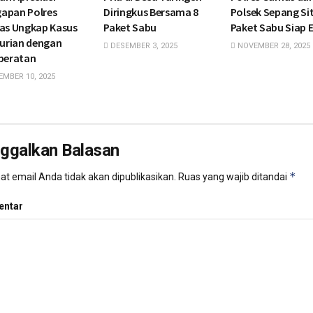
gapan Polres
Diringkus Bersama 8
Polsek Sepang Si
s Ungkap Kasus
Paket Sabu
Paket Sabu Siap 
urian dengan
DESEMBER 3, 2025
NOVEMBER 28, 2025
beratan
MBER 10, 2025
nggalkan Balasan
*
t email Anda tidak akan dipublikasikan.
Ruas yang wajib ditandai
ntar