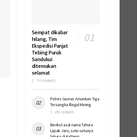
Sempat dikabar
hilang, Tim
Ekspedisi Panjat
Tebing Puruk
Sandukui
ditemukan
selamat
719 SHARES
Polres Gumas Amankan Tiga
Tersangka Illegal Mining
495 SHARES
Berikut asal nama Tahura
Lapak Jaru, satu-satunya
tahura di Kalteng