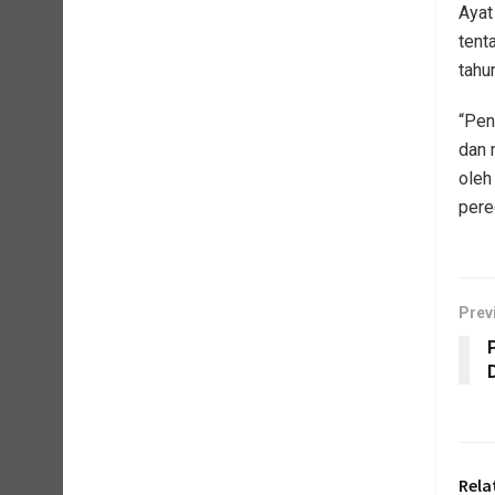
Ayat
tent
tahun
“Pen
dan 
oleh
pere
Prev
Rela