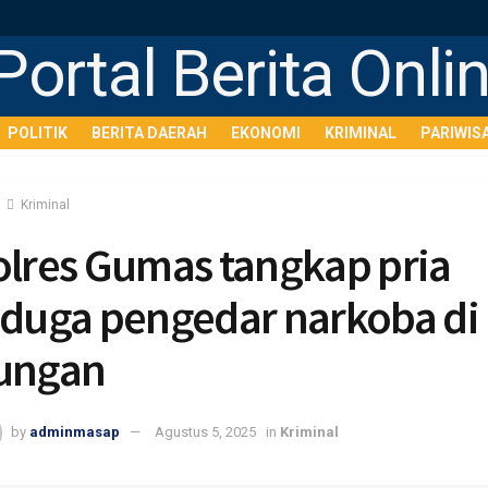
POLITIK
BERITA DAERAH
EKONOMI
KRIMINAL
PARIWIS
Kriminal
olres Gumas tangkap pria
iduga pengedar narkoba di
ungan
by
adminmasap
Agustus 5, 2025
in
Kriminal