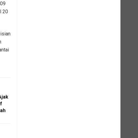
009
l 20
isian
n
ntai
Ajak
f
ah